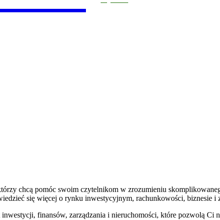
UCHOMOŚCI
RACHUNKOWOŚĆ
ZARZĄDZANIE I 
, którzy chcą pomóc swoim czytelnikom w zrozumieniu skomplikowanego
edzieć się więcej o rynku inwestycyjnym, rachunkowości, biznesie i 
 inwestycji, finansów, zarządzania i nieruchomości, które pozwolą Ci 