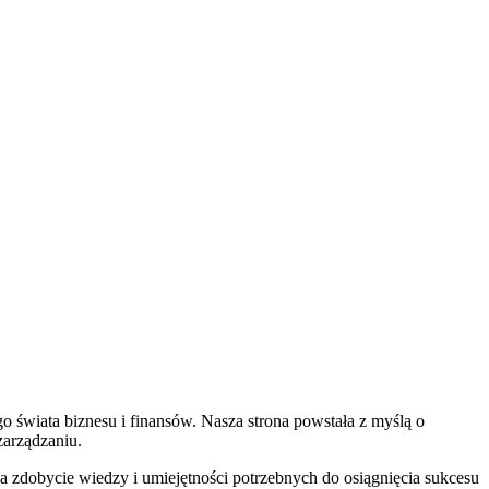
ORGANIZACJA
AKTUALNOŚCI
INNE
O NAS
 świata biznesu i finansów. Nasza strona powstała z myślą o
zarządzaniu.
na zdobycie wiedzy i umiejętności potrzebnych do osiągnięcia sukcesu