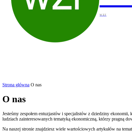
wzr
BIZNES
EKONOMIA
INWESTYCJE I NIER
Strona główna
O nas
O nas
Jesteśmy zespołem entuzjastów i specjalistów z dziedziny ekonomii
ludziach zainteresowanych tematyką ekonomiczną, którzy pragną dowi
Na naszej stronie znajdziesz wiele wartościowych artykułów na temat