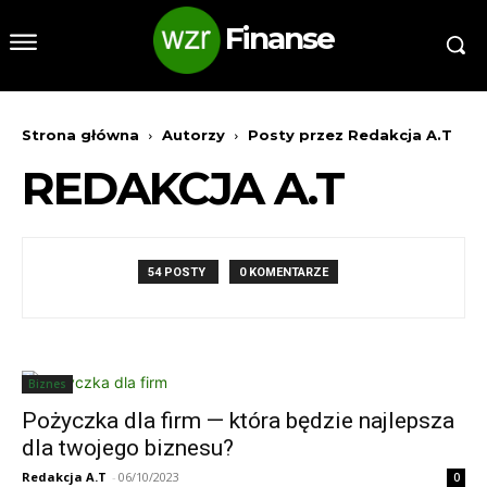
Finanse
Strona główna
Autorzy
Posty przez Redakcja A.T
REDAKCJA A.T
54 POSTY
0 KOMENTARZE
Biznes
Pożyczka dla firm — która będzie najlepsza
dla twojego biznesu?
Redakcja A.T
-
06/10/2023
0