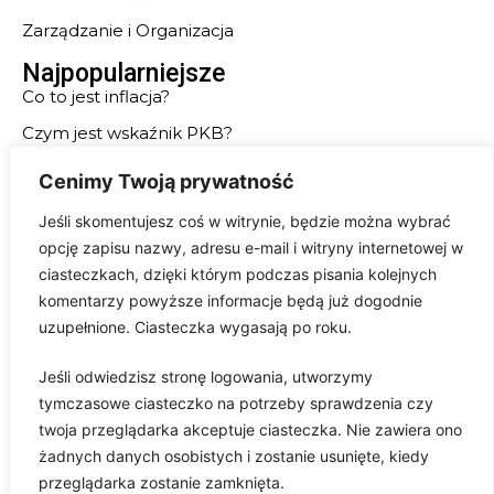
Zarządzanie i Organizacja
Najpopularniejsze
Co to jest inflacja?
Czym jest wskaźnik PKB?
Kryzys gospodarczy 2008 roku
Cenimy Twoją prywatność
Jak założyć firmę w Polsce w 2023 roku?
Jeśli skomentujesz coś w witrynie, będzie można wybrać
Czynniki wzrostu gospodarczego
opcję zapisu nazwy, adresu e-mail i witryny internetowej w
ciasteczkach, dzięki którym podczas pisania kolejnych
Kryzys w Grecji
komentarzy powyższe informacje będą już dogodnie
Style zarządzania
uzupełnione. Ciasteczka wygasają po roku.
Giełda papierów wartościowych
Jeśli odwiedzisz stronę logowania, utworzymy
Strony
tymczasowe ciasteczko na potrzeby sprawdzenia czy
Mapa Strony
twoja przeglądarka akceptuje ciasteczka. Nie zawiera ono
Polityka Prywatności
żadnych danych osobistych i zostanie usunięte, kiedy
przeglądarka zostanie zamknięta.