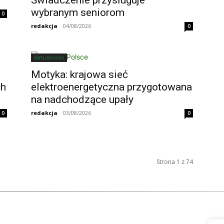
wybranym seniorom
0
redakcja
-
04/08/2026
0
Aktualności
Motyka: krajowa sieć
ch
elektroenergetyczna przygotowana
na nadchodzące upały
redakcja
-
03/08/2026
0
0
Strona 1 z 74