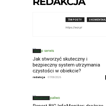
REDAKCJA
738 POSTY
0 KOMENTAR
https://wzr.pl
Inne
Jak stworzyć skuteczny i
bezpieczny system utrzymania
czystości w obiekcie?
redakcja
-
07/08/2026
Aktualności
Raport BIG InfoMonitor: droższe