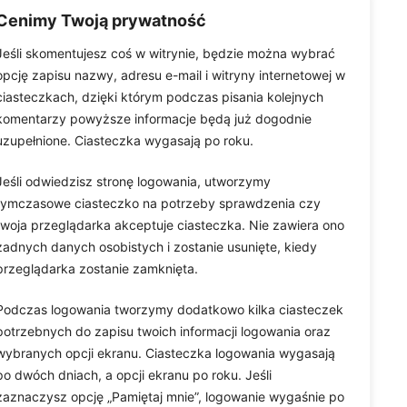
Cenimy Twoją prywatność
Strony
Wyszukiwarka
Jeśli skomentujesz coś w witrynie, będzie można wybrać
Mapa Strony
opcję zapisu nazwy, adresu e-mail i witryny internetowej w
Search
ciasteczkach, dzięki którym podczas pisania kolejnych
Polityka Prywatności
komentarzy powyższe informacje będą już dogodnie
uzupełnione. Ciasteczka wygasają po roku.
Keep In Touch
Jeśli odwiedzisz stronę logowania, utworzymy
tymczasowe ciasteczko na potrzeby sprawdzenia czy
twoja przeglądarka akceptuje ciasteczka. Nie zawiera ono
żadnych danych osobistych i zostanie usunięte, kiedy
przeglądarka zostanie zamknięta.
Podczas logowania tworzymy dodatkowo kilka ciasteczek
potrzebnych do zapisu twoich informacji logowania oraz
wybranych opcji ekranu. Ciasteczka logowania wygasają
po dwóch dniach, a opcji ekranu po roku. Jeśli
zaznaczysz opcję „Pamiętaj mnie”, logowanie wygaśnie po