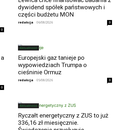
dywidend spółek państwowych i
części budżetu MON
redakcja
-
06/08/2026
0
0
Aktualności
 a
Europejski gaz tanieje po
wypowiedziach Trumpa o
cieśninie Ormuz
redakcja
-
05/08/2026
0
0
Aktualności
Ryczałt energetyczny z ZUS to już
336,16 zł miesięcznie.
Świadczenie przysługuje