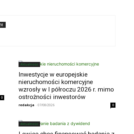
ZE
Aktualności
Inwestycje w europejskie
nieruchomości komercyjne
wzrosły w I półroczu 2026 r. mimo
ostrożności inwestorów
0
redakcja
-
07/08/2026
0
Aktualności
Lewica chce finansować badania z