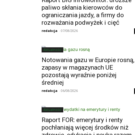
paliwo skłania kierowców do
ograniczania jazdy, a firmy do
rozważania podwyżek i cięć
redakcja
-
07/08/2026
Aktualności
Notowania gazu w Europie rosną,
zapasy w magazynach UE
pozostają wyraźnie poniżej
średniej
redakcja
-
06/08/2026
Aktualności
Raport FOR: emerytury i renty
pochłaniają więcej środków niż
zdrowie, edukacja i nauka razem