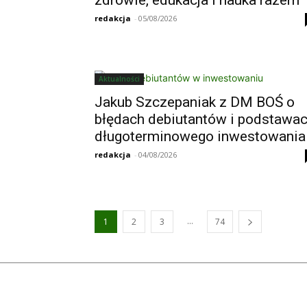
redakcja
-
05/08/2026
Aktualności
Jakub Szczepaniak z DM BOŚ o
błędach debiutantów i podstawa
długoterminowego inwestowania
redakcja
-
04/08/2026
...
1
2
3
74