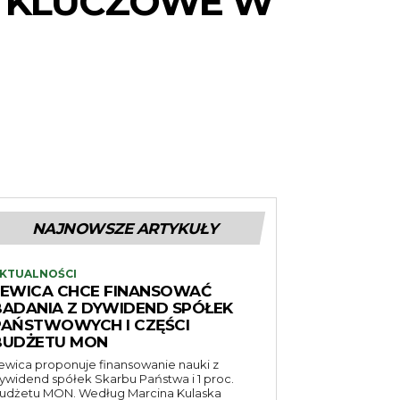
ST KLUCZOWE W
NAJNOWSZE ARTYKUŁY
KTUALNOŚCI
LEWICA CHCE FINANSOWAĆ
BADANIA Z DYWIDEND SPÓŁEK
PAŃSTWOWYCH I CZĘŚCI
BUDŻETU MON
ewica proponuje finansowanie nauki z
ywidend spółek Skarbu Państwa i 1 proc.
udżetu MON. Według Marcina Kulaska