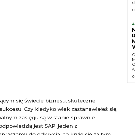
d
0
A
C
M
O
w
0
ącym się świecie biznesu, skuteczne
sukcesu. Czy kiedykolwiek zastanawiałeś się,
obalnym zasięgu są w stanie sprawnie
odpowiedzią jest SAP, jeden z
raszamy do odkrycia, co kryje się za tym