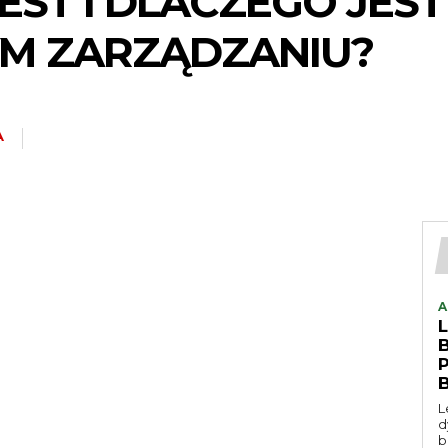
JEST I DLACZEGO JE
M ZARZĄDZANIU?
A
A
L
d
b