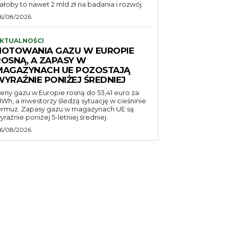
ałoby to nawet 2 mld zł na badania i rozwój.
6/08/2026
KTUALNOŚCI
NOTOWANIA GAZU W EUROPIE
ROSNĄ, A ZAPASY W
MAGAZYNACH UE POZOSTAJĄ
WYRAŹNIE PONIŻEJ ŚREDNIEJ
eny gazu w Europie rosną do 53,41 euro za
Wh, a inwestorzy śledzą sytuację w cieśninie
rmuz. Zapasy gazu w magazynach UE są
yraźnie poniżej 5-letniej średniej.
6/08/2026