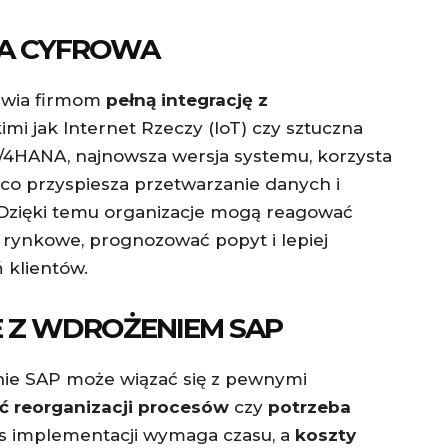
JA CYFROWA
liwia firmom
pełną integrację z
kimi jak Internet Rzeczy (IoT) czy sztuczna
 S/4HANA, najnowsza wersja systemu, korzysta
ąco przyspiesza przetwarzanie danych i
. Dzięki temu organizacje mogą reagować
i rynkowe, prognozować popyt i lepiej
 klientów.
 Z WDROŻENIEM SAP
nie SAP może wiązać się z pewnymi
ć reorganizacji procesów
czy
potrzeba
s implementacji wymaga czasu, a
koszty