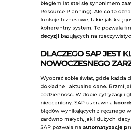
biegiem lat stał się synonimem z
Resource Planning). Ale co to ozn
funkcje biznesowe, takie jak księgo
koherentny system. To pozwala f
decyzji
bazujących na rzeczywisty
DLACZEGO SAP JEST 
NOWOCZESNEGO ZARZ
Wyobraź sobie świat, gdzie każda d
dokładne i aktualne dane. Brzmi j
codzienność. W dobie cyfryzacji i gl
nieoceniony. SAP usprawnia
koord
błędów wynikających z ręcznego wp
zarówno małych, jak i dużych, dec
SAP pozwala na
automatyzację p