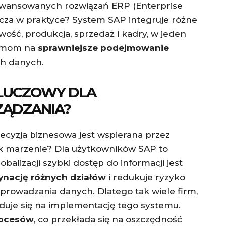
aawansowanych rozwiązań ERP (Enterprise
acza w praktyce? System SAP integruje różne
wość, produkcja, sprzedaż i kadry, w jeden
irmom na
sprawniejsze podejmowanie
ch danych.
KLUCZOWY DLA
ĄDZANIA?
ecyzja biznesowa jest wspierana przez
ak marzenie? Dla użytkowników SAP to
obalizacji szybki dostęp do informacji jest
ynację różnych działów
i redukuje ryzyko
rowadzania danych. Dlatego tak wiele firm,
yduje się na implementację tego systemu.
rocesów
, co przekłada się na oszczędność