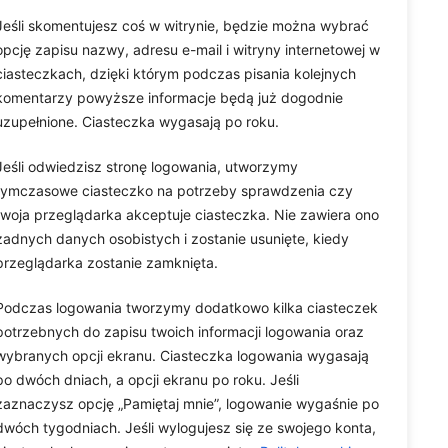
Strony
Wyszukiwarka
Jeśli skomentujesz coś w witrynie, będzie można wybrać
Mapa Strony
opcję zapisu nazwy, adresu e-mail i witryny internetowej w
Search
ciasteczkach, dzięki którym podczas pisania kolejnych
Polityka Prywatności
komentarzy powyższe informacje będą już dogodnie
uzupełnione. Ciasteczka wygasają po roku.
Keep In Touch
Jeśli odwiedzisz stronę logowania, utworzymy
tymczasowe ciasteczko na potrzeby sprawdzenia czy
twoja przeglądarka akceptuje ciasteczka. Nie zawiera ono
żadnych danych osobistych i zostanie usunięte, kiedy
przeglądarka zostanie zamknięta.
Podczas logowania tworzymy dodatkowo kilka ciasteczek
potrzebnych do zapisu twoich informacji logowania oraz
wybranych opcji ekranu. Ciasteczka logowania wygasają
po dwóch dniach, a opcji ekranu po roku. Jeśli
zaznaczysz opcję „Pamiętaj mnie”, logowanie wygaśnie po
dwóch tygodniach. Jeśli wylogujesz się ze swojego konta,