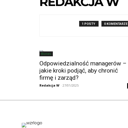
REDAKCJA W
1 POSTY
0 KOMENTARZE
Biznes
Odpowiedzialność managerów –
jakie kroki podjąć, aby chronić
firmę i zarząd?
Redakcja W
-
27/01/2025