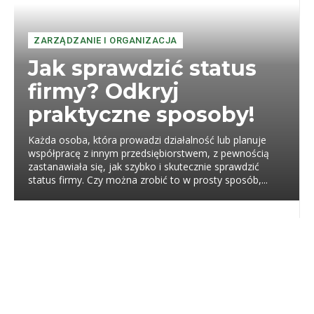
ZARZĄDZANIE I ORGANIZACJA
Jak sprawdzić status
firmy? Odkryj
praktyczne sposoby!
Każda osoba, która prowadzi działalność lub planuje
współpracę z innym przedsiębiorstwem, z pewnością
zastanawiała się, jak szybko i skutecznie sprawdzić
status firmy. Czy można zrobić to w prosty sposób,...