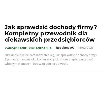
Jak sprawdzić dochody firmy?
Kompletny przewodnik dla
ciekawskich przedsiębiorców
Redakcja AO
-
18/02/2026
ZARZĄDZANIE I ORGANIZACJA
Czy kiedykolwiek zastanawiałeś się, jak sprawdzić dochody firmy?
Być może masz na oku konkurencję lub chcesz lepiej zarządzać
własnym biznesem. Bez względu na powód,...