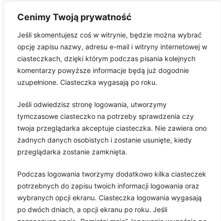
Kryzys gospodarczy 2008 roku
Cenimy Twoją prywatność
Jak założyć firmę w Polsce w 2023 roku?
Jeśli skomentujesz coś w witrynie, będzie można wybrać
Czynniki wzrostu gospodarczego
opcję zapisu nazwy, adresu e-mail i witryny internetowej w
ciasteczkach, dzięki którym podczas pisania kolejnych
Kryzys w Grecji
komentarzy powyższe informacje będą już dogodnie
Style zarządzania
uzupełnione. Ciasteczka wygasają po roku.
Giełda papierów wartościowych
Jeśli odwiedzisz stronę logowania, utworzymy
Strony
tymczasowe ciasteczko na potrzeby sprawdzenia czy
Mapa Strony
twoja przeglądarka akceptuje ciasteczka. Nie zawiera ono
Polityka Prywatności
żadnych danych osobistych i zostanie usunięte, kiedy
przeglądarka zostanie zamknięta.
Wyszukiwarka
Podczas logowania tworzymy dodatkowo kilka ciasteczek
Search
potrzebnych do zapisu twoich informacji logowania oraz
wybranych opcji ekranu. Ciasteczka logowania wygasają
po dwóch dniach, a opcji ekranu po roku. Jeśli
Keep In Touch