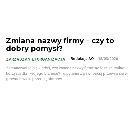
Zmiana nazwy firmy – czy to
dobry pomysł?
Redakcja AO
-
18/03/2026
ZARZĄDZANIE I ORGANIZACJA
Zastanawiałeś się kiedyś, czy zmiana nazwy firmy może mieć realne
korzyści dla Twojego biznesu? To pytanie z pewnością przewija się w
głowach wielu przedsiębiorców....