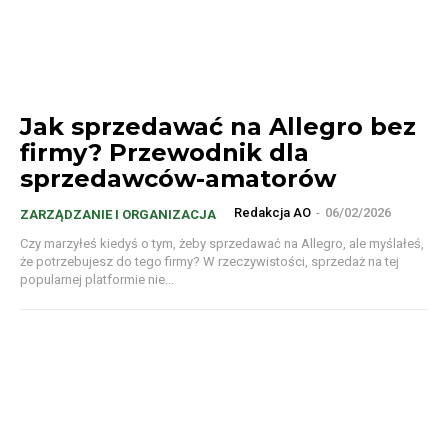
Jak sprzedawać na Allegro bez
firmy? Przewodnik dla
sprzedawców-amatorów
Redakcja AO
-
06/02/2026
ZARZĄDZANIE I ORGANIZACJA
Czy marzyłeś kiedyś o tym, żeby sprzedawać na Allegro, ale myślałeś,
że potrzebujesz do tego firmy? W rzeczywistości, sprzedaż na tej
popularnej platformie nie...