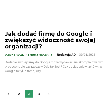
Jak dodać firmę do Google i
zwiększyć widoczność swojej
organizacji?
Redakcja AO
-
30/01/2026
ZARZĄDZANIE I ORGANIZACJA
Dodanie swojej firmy do Google może wydawać się skomplikowanym
procesem, ale czy rzeczywiście tak jest? Czy posiadanie wizytówki w
Google to tylko trend, czy...
2
3
4