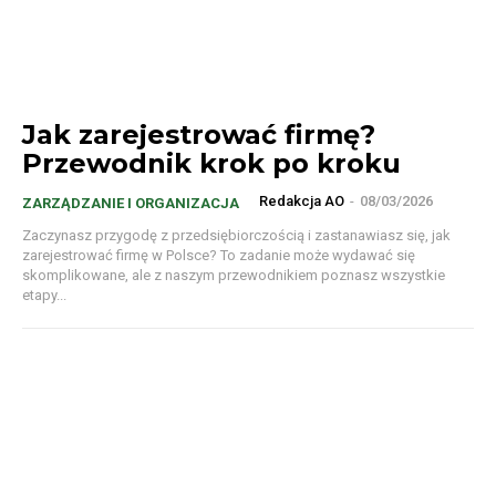
Jak zarejestrować firmę?
Przewodnik krok po kroku
Redakcja AO
-
08/03/2026
ZARZĄDZANIE I ORGANIZACJA
Zaczynasz przygodę z przedsiębiorczością i zastanawiasz się, jak
zarejestrować firmę w Polsce? To zadanie może wydawać się
skomplikowane, ale z naszym przewodnikiem poznasz wszystkie
etapy...