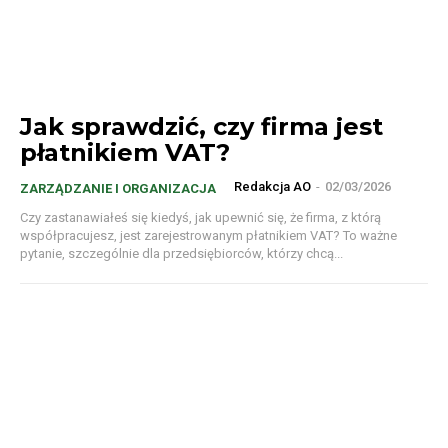
Jak sprawdzić, czy firma jest
płatnikiem VAT?
Redakcja AO
-
02/03/2026
ZARZĄDZANIE I ORGANIZACJA
Czy zastanawiałeś się kiedyś, jak upewnić się, że firma, z którą
współpracujesz, jest zarejestrowanym płatnikiem VAT? To ważne
pytanie, szczególnie dla przedsiębiorców, którzy chcą...